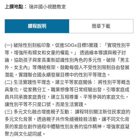
上課地點：
瑞井國小視聽教室
課程說明
簡章下載
(一)
破除性別刻板印象，促進SDGs目標5實踐：「實現性別平
等，增強所有婦女和女童的權能。」 透過繪本導讀與親子討
論，協助孩子與家長重新認識性別角色的多元性，破除「男主
外、女主內」等傳統框架，鼓勵每個人不受性別限制自由發展
潛能，實踐聯合國永續發展目標中的性別平等理念。
(二)
生活實踐性平理念，建立平等家庭關係： 將性別平等概念
具象化，從家務分工、職業想像等日常經驗出發，引導家庭成
員共同承擔家庭責任，建立互相尊重、平等參與的家庭文化，
讓性別平等不只是口號，而是生活實踐。
(三)
多元文化融合增進親子互動： 課程特別關注新住民家庭的
多元文化背景，透過親子共作免縫襪娃娃活動，讓不同文化背
景的家庭在創作過程中體驗性別友善的協作精神，增強家庭凝
聚力與文化認同感。