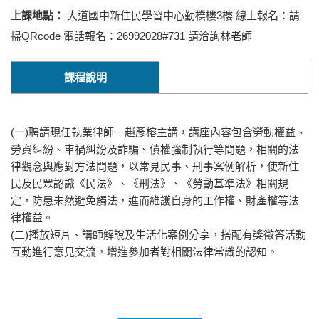
上課地點：
大道國中新住民學習中心勤樸樓3樓 線上報名：請
掃QRcode 電話報名：26992028#731 請洽詢林老師
課程說明
(一)聘請現任執業律師－趙彥榕主講，講座內容包含勞動權益、
勞資糾紛、車禍糾紛及詐騙、債權強制執行等問題，相關的法
律觀念與應對方法問題，以常見民事、刑事案例解析，使新住
民及民眾認識《民法》、《刑法》、《勞動基準法》相關規
定，防患未然避免觸法，進而維護自身的工作權、財產權等法
律權益。
(二)播放短片、講師解說及生活化案例分享，搭配有獎徵答活動
互動進行意見交流，增進參加者對相關法律常識的認知。