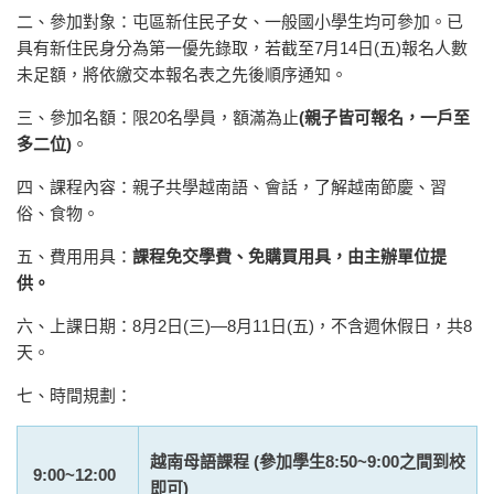
二、參加對象：屯區新住民子女、一般國小學生均可參加。已
具有新住民身分為第一優先錄取，若截至7月14日(五)報名人數
未足額，將依繳交本報名表之先後順序通知。
三、參加名額：限20名學員，額滿為止
(親子皆可報名，一戶至
多二位)
。
四、課程內容：親子共學越南語、會話，了解越南節慶、習
俗、食物。
五、費用用具：
課程免交學費、免購買用具，由主辦單位提
供。
六、上課日期：8月2日(三)—8月11日(五)，不含週休假日，共8
天。
七、時間規劃：
越南母語課程 (參加學生8:50~9:00之間到校
9:00~12:00
即可)