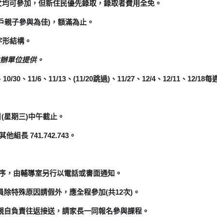
女均可參加，但新住民優先錄
取，錄取者費用全免。
同戶親子參與為佳)，額滿為止。
字形結構。
辦單位提供。
、10/30、11/6、11/13、(11/20跳過)、11/27、12/4、12/11、
(星期三)中午截止
。
組長 741.742.743。
序，由輔導室另行以電話或書面通知。
除特殊原因請假外，應全程參加(共12次)。
親自負責往返接送，
請家長一同報名參與課程。