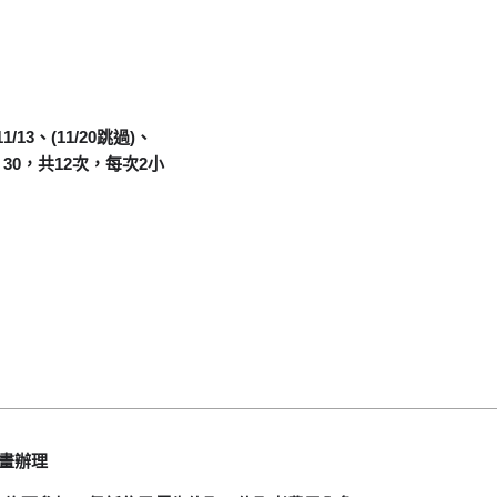
11/13、(11/20跳過)、
—3：30，共12次，每次2小
計畫辦理