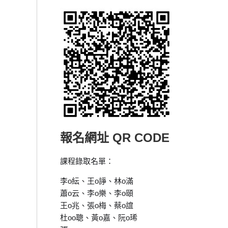
報名網址 QR CODE
課程錄取名單：
李o紜、王o諍、林o滿
蕭o云、李o樂、李o頤
王o兆、張o梅、蔡o誼
杜oo聰、黃o嘉、阮o琋