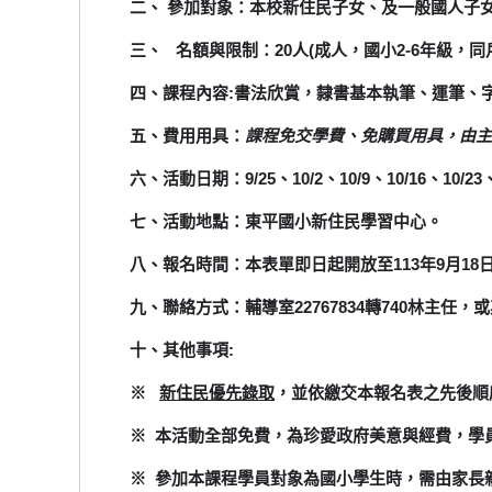
二、 參加對象：本校新住民子女、及一般國人子
三、 名額與限制：20人(成人，國小2-6年級，
四、課程內容:書法欣賞，隸書基本執筆、運筆、
五、費用用具：
課程免交學費、免購買用具，由主
六、活動日期：9/25、10/2、10/9、10/16、10/23
七、活動地點：東平國小新住民學習中心。
八、報名時間：本表單即日起開放至113年9月18日
九、聯絡方式：輔導室22767834轉740林主任，或其他
十、其他事項:
※
新住民優先錄取
，並依繳交本報名表之先後順
※ 本活動全部免費，為珍愛政府美意與經費，學員
※
參加本課程學員對象為國小學生時，需由家長