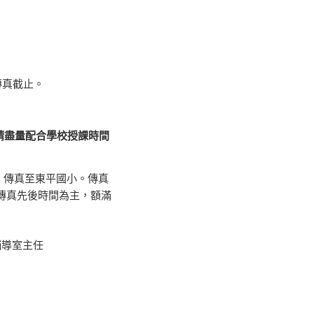
0傳真截止。
請盡量配合學校授課時間
，傳真至東平國小。傳真
校傳真先後時間為主，額滿
 輔導室主任