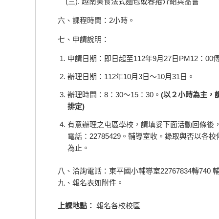
(三). 越南美食法式麵包或春捲介紹與品嘗
六、課程時間：2小時。
七、申請說明：
申請日期：即日起至112年9月27日PM12：0
辦理日期：112年10月3日～10月31日。
辦理時間：8：30～15：30。
(
以２小時為主，
排定
)
有意辦理之屯區學校，請填妥下面活動回條後
電話：22785429。輔導室收。錄取與否以各
為止。
八、洽詢電話：東平國小輔導室22767834轉740
九、報名表如附件。
上課地點：
報名各校校區