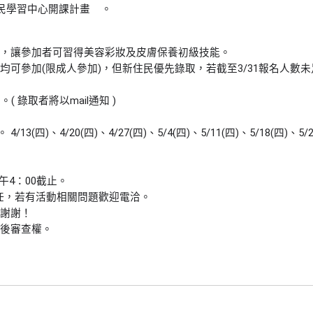
住民學習中心開課計畫 。
，讓參加者可習得美容彩妝及皮膚保養初級技能。
均可參加(限成人參加)，但新住民優先錄取，若截至3/31報名人數
 錄取者將以mail通知 )
、4/20(四)、4/27(四)、5/4(四)、5/11(四)、5/18(四)、5/25(
午4：00截止。
3 林主任，若有活動相關問題歡迎電洽。
謝謝！
後審查權。