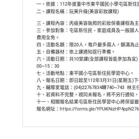
一、依據：112年度臺中市東平國民小學屯區新
二、課程名稱：玩美升級(美容彩妝課程)
三、課程內容：丙級美容執照的彩妝保養課程為主
三、參加對象：屯區新住民、家庭成員及一般國人
費用全免。
四、活動名額：限20人，每戶最多兩人，額滿為止。(
五、自備器材：依上課通知逕行準備。
六、活動日期：共10堂課(全部課程皆能參加為宜)。 4/13(四)
00~15：30
七、活動地點：東平國小屯區新住民學習中心。
八、報名日期：即日起至112年3月31日(星期五)下
九、輔導室電話：(04)22767834轉740~74
十、若資料不完整，視同未報名，將不另行通知，
十一、相關報名結果屯區新住民學習中心將保留最
報名網址：
https://forms.gle/YPUiKNizHP4ppN276