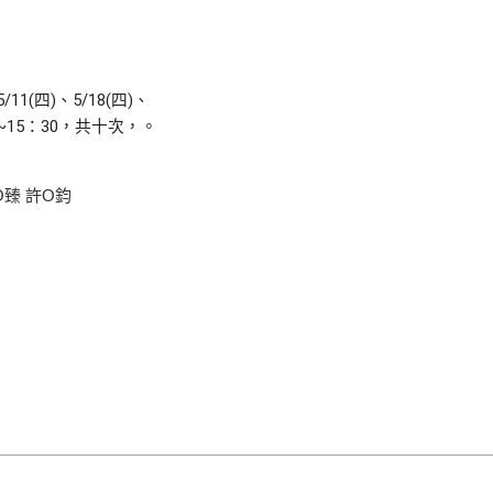
5/11(四)、5/18(四)、
：00~15：30，共十次，。
O臻 許O鈞