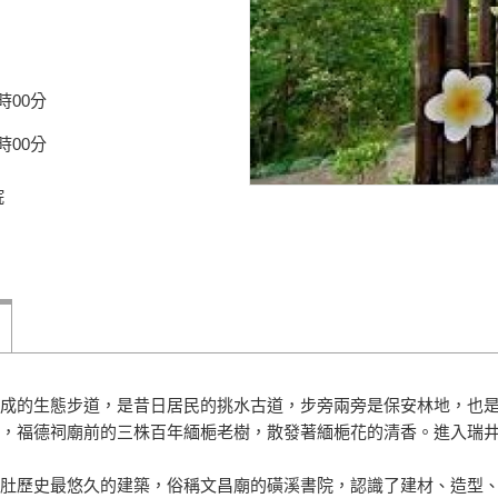
時00分
時00分
院
成的生態步道，是昔日居民的挑水古道，步旁兩旁是保安林地，也
，福德祠廟前的三株百年緬梔老樹，散發著緬梔花的清香。進入瑞
肚歷史最悠久的建築，俗稱文昌廟的磺溪書院，認識了建材、造型