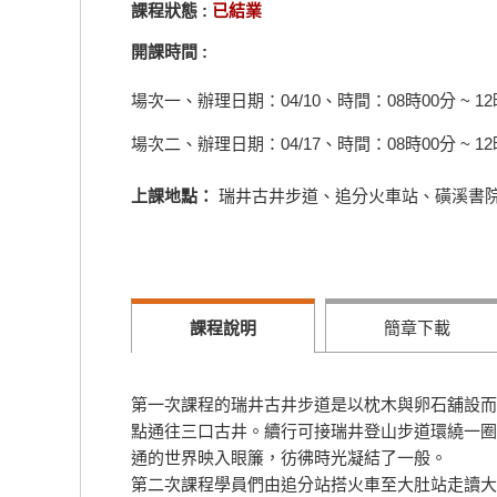
課程狀態 :
已結業
開課時間 :
場次一、辦理日期：04/10、時間：08時00分 ~ 12
場次二、辦理日期：04/17、時間：08時00分 ~ 12
上課地點：
瑞井古井步道、追分火車站、磺溪書
課程說明
簡章下載
第一次課程的瑞井古井步道是以枕木與卵石舖設而
點通往三口古井。續行可接瑞井登山步道環繞一圈
通的世界映入眼簾，彷彿時光凝結了一般。
第二次課程學員們由追分站搭火車至大肚站走讀大