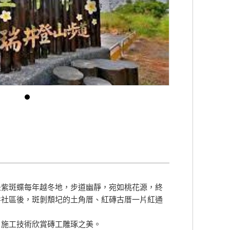
是紫斑蝶每年越冬地，步道幽靜，宛如桃花源，終
井社區後，斑剝頽圮的土角厝、紅磚古厝一片紅通
、施工技術欣賞磚工雕琢之美。