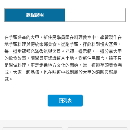
課程說明
在芋頭盛產的大甲，新住民學員圍在料理教室中，學習製作在
地芋頭料理與傳統家鄉美食。從削芋頭、拌餡料到慢火蒸煮，
每一道步驟都充滿香氣與笑聲。老師一邊示範，一邊分享大甲
的飲食故事，讓學員更認識這片土地。對新住民而言，這不只
是學做料理，更是走進地方文化的開始。當一道道芋頭美食完
成，大家一起品嚐，也在味道中找到屬於大甲的溫暖與歸屬
感。
回列表